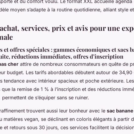
nsporte et du confort voulu. Le format XXL accueille agenda
èle moyen s’adapte à la routine quotidienne, alliant style et 
achat, services, prix et avis pour une ex
male
s et offres spéciales : gammes économiques et sacs b
uite, réductions immédiates, offres d’inscription
pas cher
attire de nombreux consommateurs en quête de pra
ur budget. Les tarifs abordables débutent autour de 34,90 €
s tendance avec intérieur spacieux et poche extérieure. Le
es que la remise de 1 % à l’inscription et des réductions immé
 permettent de s’équiper sans se ruiner.
raffinement trouvent aussi leur bonheur avec le
sac banane
ou matières vegan, se déclinant en coloris élégants à partir 
e et retours sous 30 jours, ces services facilitent la décision