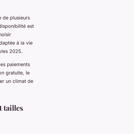
e de plusieurs
disponibilité est
oisir
aptée à la vie
tyles 2025.
t des paiements
n gratuite, le
rer un climat de
 tailles