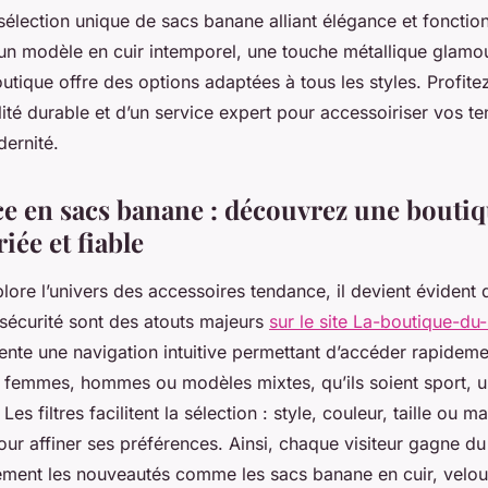
élection unique de sacs banane alliant élégance et fonction
un modèle en cuir intemporel, une touche métallique glamo
utique offre des options adaptées à tous les styles. Profite
lité durable et d’un service expert pour accessoiriser vos t
dernité.
ce en sacs banane : découvrez une boutiq
iée et fiable
lore l’univers des accessoires tendance, il devient évident q
la sécurité sont des atouts majeurs
sur le site La-boutique-d
ente une navigation intuitive permettant d’accéder rapideme
r femmes, hommes ou modèles mixtes, qu’ils soient sport, u
Les filtres facilitent la sélection : style, couleur, taille ou m
our affiner ses préférences. Ainsi, chaque visiteur gagne d
ment les nouveautés comme les sacs banane en cuir, velou