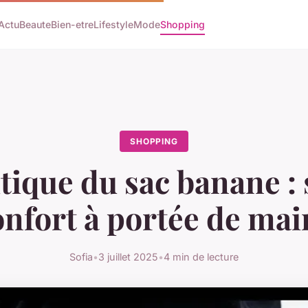
Actu
Beaute
Bien-etre
Lifestyle
Mode
Shopping
SHOPPING
tique du sac banane : s
onfort à portée de main
Sofia
•
3 juillet 2025
•
4 min de lecture