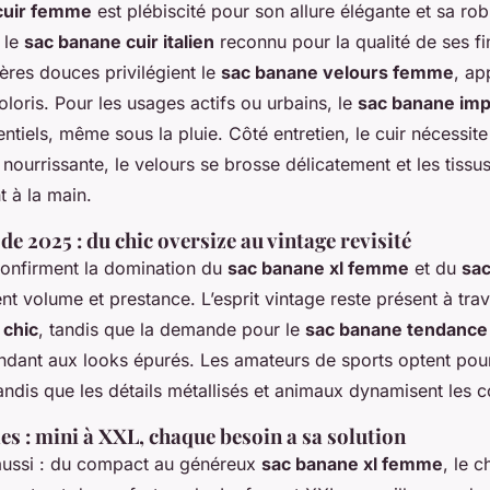
cuir femme
est plébiscité pour son allure élégante et sa ro
 le
sac banane cuir italien
reconnu pour la qualité de ses fin
ères douces privilégient le
sac banane velours femme
, ap
oloris. Pour les usages actifs ou urbains, le
sac banane im
entiels, même sous la pluie. Côté entretien, le cuir nécessite
ourrissante, le velours se brosse délicatement et les tissu
t à la main.
 2025 : du chic oversize au vintage revisité
onfirment la domination du
sac banane xl femme
et du
sac
ient volume et prestance. L’esprit vintage reste présent à tra
 chic
, tandis que la demande pour le
sac banane tendance 
dant aux looks épurés. Les amateurs de sports optent pou
tandis que les détails métallisés et animaux dynamisent les c
les : mini à XXL, chaque besoin a sa solution
aussi : du compact au généreux
sac banane xl femme
, le 