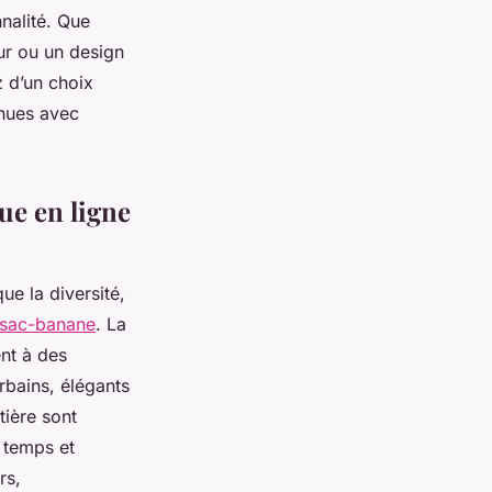
nalité. Que
ur ou un design
z d’un choix
enues avec
ue en ligne
ue la diversité,
u-sac-banane
. La
nt à des
rbains, élégants
atière sont
u temps et
rs,