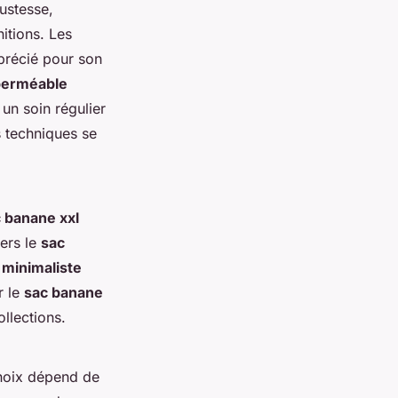
bustesse,
itions. Les
précié pour son
perméable
 un soin régulier
s techniques se
 banane xxl
vers le
sac
minimaliste
r le
sac banane
ollections.
choix dépend de