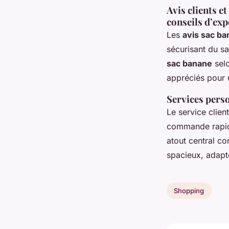
Avis clients e
conseils d’exp
Les
avis sac b
sécurisant du s
sac banane
selo
appréciés pour
Services pers
Le service clie
commande rapide
atout central co
spacieux, adapt
Shopping