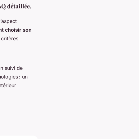
AQ détaillée,
l’aspect
 choisir son
 critères
n suivi de
ologies : un
ntérieur