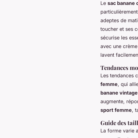
Le
sac banane 
particulièrement
adeptes de mati
toucher et ses c
sécurise les ess
avec une crème n
lavent facilemen
Tendances mode
Les tendances c
femme
, qui all
banane vintage
augmente, répon
sport femme
, 
Guide des tail
La forme varie 