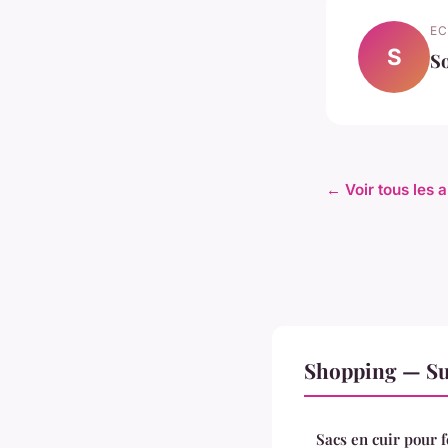
EC
S
So
← Voir tous les 
Shopping — Su
Sacs en cuir pour 