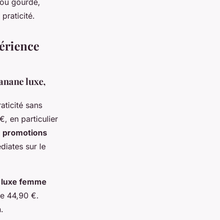
 ou gourde,
praticité.
périence
anane luxe,
ticité sans
, en particulier
s
promotions
diates sur le
 luxe femme
de 44,90 €.
.