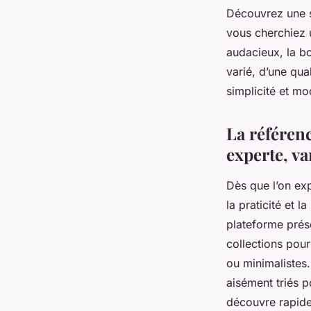
Découvrez une s
vous cherchiez 
audacieux, la bo
varié, d’une qua
simplicité et mo
La référen
experte, var
Dès que l’on exp
la praticité et 
plateforme prés
collections pou
ou minimalistes. 
aisément triés p
découvre rapide