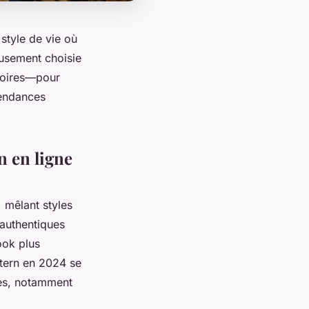
style de vie où
eusement choisie
soires—pour
tendances
n en ligne
 mêlant styles
authentiques
ook plus
tern en 2024 se
nes, notamment