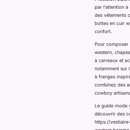
par l’attention à
des vêtements c
bottes en cuir w
confort.
Pour composer
western, chapea
à carreaux et a
notamment sur l
à franges inspi
combinez des ar
cowboy artisana
Le guide mode 
découvrir des co
https://vestiai