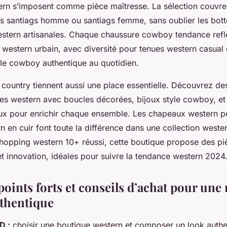
ern s’imposent comme pièce maîtresse. La sélection couvr
tes santiags homme ou santiags femme, sans oublier les bot
estern artisanales. Chaque chaussure cowboy tendance reflèt
le western urbain, avec diversité pour tenues western casual o
yle cowboy authentique au quotidien.
 country tiennent aussi une place essentielle. Découvrez d
es western avec boucles décorées, bijoux style cowboy, et
x pour enrichir chaque ensemble. Les chapeaux western pe
n en cuir font toute la différence dans une collection weste
hopping western 10+ réussi, cette boutique propose des piè
n et innovation, idéales pour suivre la tendance western 2024
points forts et conseils d’achat pour un
thentique
D :
choisir une boutique western et composer un look auth