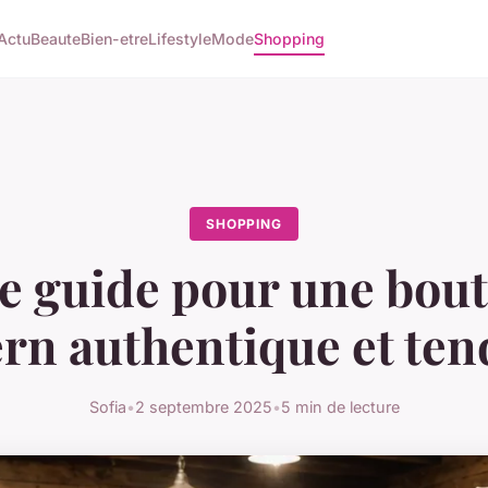
Actu
Beaute
Bien-etre
Lifestyle
Mode
Shopping
SHOPPING
e guide pour une bou
rn authentique et te
Sofia
•
2 septembre 2025
•
5 min de lecture