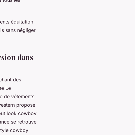
 tous les
ents équitation
is sans négliger
rsion dans
chant des
me Le
ue de vêtements
western propose
tout look cowboy
ance se retrouve
 style cowboy