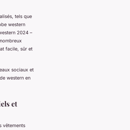
lisés, tels que
obe western
 western 2024 –
e nombreux
t facile, sûr et
eaux sociaux et
ode western en
els et
s vêtements