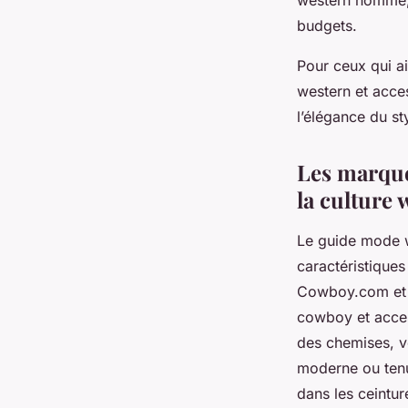
western homme, e
budgets.
Pour ceux qui ai
western et acce
l’élégance du s
Les marque
la culture 
Le guide mode w
caractéristique
Cowboy.com et Ve
cowboy et acce
des chemises, v
moderne ou tenu
dans les ceintur