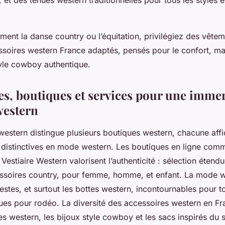
t des tenues western traditionnelles pour tous les styles et
ment la danse country ou l’équitation, privilégiez des vêtem
ssoires western France adaptés, pensés pour le confort, ma
tyle cowboy authentique.
s, boutiques et services pour une imme
western
estern distingue plusieurs boutiques western, chacune affi
s distinctives en mode western. Les boutiques en ligne com
stiaire Western valorisent l’authenticité : sélection étend
ssoires country, pour femme, homme, et enfant. La mode 
estes, et surtout les bottes western, incontournables pour 
es pour rodéo. La diversité des accessoires western en Fr
es western, les bijoux style cowboy et les sacs inspirés du