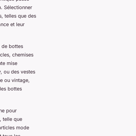
n. Sélectionner
, telles que des
nce et leur
n de bottes
cles, chemises
nte mise
, ou des vestes
e ou vintage,
des bottes
ne pour
 telle que
articles mode