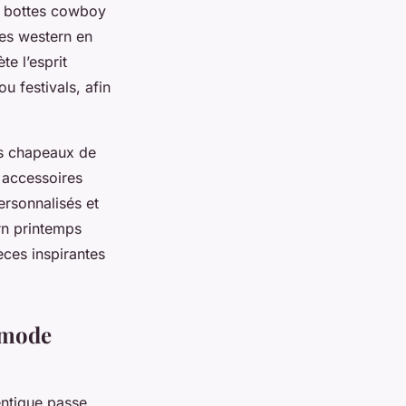
e bottes cowboy
tes western en
e l’esprit
u festivals, afin
es chapeaux de
 accessoires
rsonnalisés et
rn printemps
ces inspirantes
.
e mode
entique passe