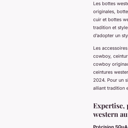
Les bottes west
originales, bot
cuir et bottes w
tradition et sty
d’adopter un st
Les accessoires
cowboy, ceintur
cowboy originau
ceintures wester
2024. Pour un s
alliant traditio
Expertise, 
western au
Précision SQuA